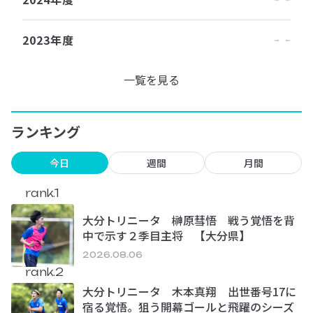
2023年度
一覧を見る
ランキング
今日
週間
月間
rank.1
大分トリニータ 榊原彗悟 戦う覚悟を背
中で示す２季目主将 【大分県】
2026.08.06
rank.2
大分トリニータ 木本真翔 出世番号17に
宿る覚悟。狙う開幕ゴールと飛躍のシーズ