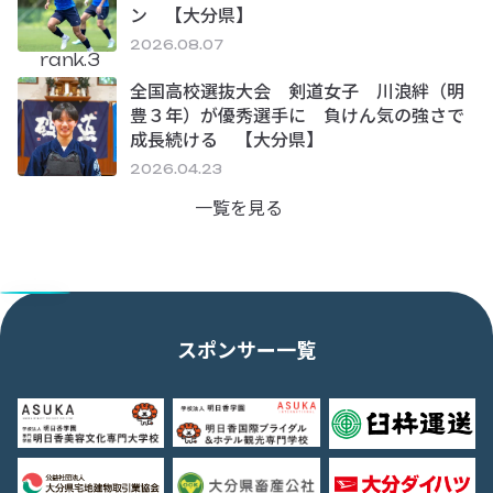
ン 【大分県】
2026.08.07
rank.3
全国高校選抜大会 剣道女子 川浪絆（明
豊３年）が優秀選手に 負けん気の強さで
成長続ける 【大分県】
2026.04.23
一覧を見る
スポンサー一覧