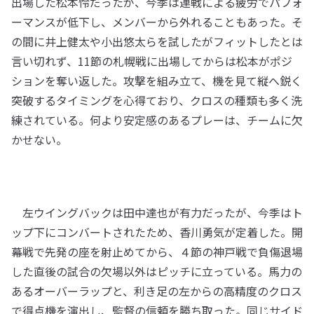
出場した松本怜だったが、今季は連戦による疲労でパフォ
ーマンスが低下し、メンバーから外れることもあった。そ
の間に井上健太や小出悠太らを試したがフィットしたとは
言い切れず、11節の札幌戦に出場してからは松本がポジ
ションを奪い返した。攻撃を組み立て、機を見て縦へ鋭く
突破するタイミングを心得ており、クロスの種類も多く洗
練されている。何より安定感のあるプレーは、チームに欠
かせない。
左ウイングバックは田中達也が有力だったが、今季はト
ップ下にコンバートされたため、香川勇気が定着した。開
幕戦で先発の座を射止めてから、４節の神戸戦で負傷退場
した直後の試合の欠場以外はピッチに立っている。馬力の
あるオーバーラップと、利き足の左からの高精度のクロス
で得点機を演出し、監督の信頼を勝ち取った。同じサイド