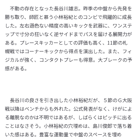
不動の存在となった長谷川雄志。昨季の中盤から先発を
勝ち取り、師匠と慕う小林裕紀とのコンビで飛躍的に成長
した。左右遜色ない精度の高いキックを武器に、ワンステ
ップで寸分の狂いなく逆サイドまでパスを届ける展開力が
ある。プレースキッカーとしての評価も高く、11節の札
幌戦ではコーナーキックから得点を演出した。また、フィ
ジカルが強く、コンタクトプレーも得意。大ブレークの予
感がある。
長谷川の良さを引き出した小林裕紀だが、５節のＧ大阪
戦以降はベンチからも外れた。公式発表がなく、けがによ
る離脱なのかは不明ではあるが、しばらくはピッチに出る
ことはなさそう。小林裕紀の穴埋めは、島川俊郎で落ち着
いた感はある。豊富な運動量で中盤のスペースを埋め