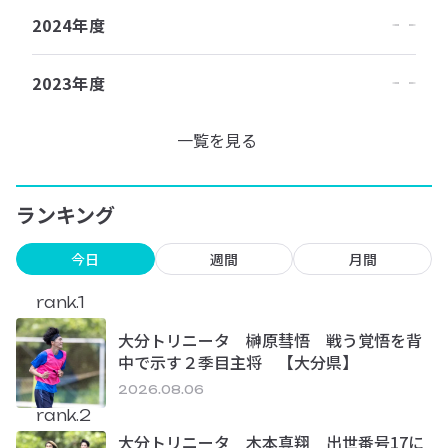
2024年度
2023年度
一覧を見る
ランキング
今日
週間
月間
rank.1
大分トリニータ 榊原彗悟 戦う覚悟を背
中で示す２季目主将 【大分県】
2026.08.06
rank.2
大分トリニータ 木本真翔 出世番号17に