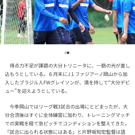
得点力不足が課題の大分トリニータに、一筋の光が差し
込もうとしている。６月末にJ１ファジアーノ岡山から加
入したブラジル人FWグレイソンが、満を持して“大分デビ
ュー”を迎えようとしている。
今季岡山ではリーグ戦3試合の出場にとどまったが、大
分合流後はすぐに全体練習に加わり、トレーニングマッチ
での実戦を経て急ピッチでコンディションを整えてきた。
「試合に出られる状態にはある」と片野坂知宏監督は語