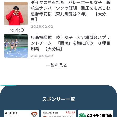
ダイヤの原石たち バレーボール女子 高
校生ナンバーワンの証明 重圧をも楽しむ
忠願寺莉桜（東九州龍谷２年） 【大分
県】
2026.02.02
rank.3
県高校総体 陸上女子 大分雄城台スプリ
ントチーム 「闘魂」を胸に刻み ８種目
制覇 【大分県】
2026.05.29
一覧を見る
スポンサー一覧