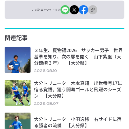
この記事をシェアする
関連記事
３年生、夏物語2026 サッカー男子 世界
基準を知り、次の扉を開く 山下紫凰（大
分鶴崎３年） 【大分県】
2026.08.10
大分トリニータ 木本真翔 出世番号17に
宿る覚悟。狙う開幕ゴールと飛躍のシーズ
ン 【大分県】
2026.08.07
大分トリニータ 小田逸稀 右サイドに宿
る勝者の流儀 【大分県】