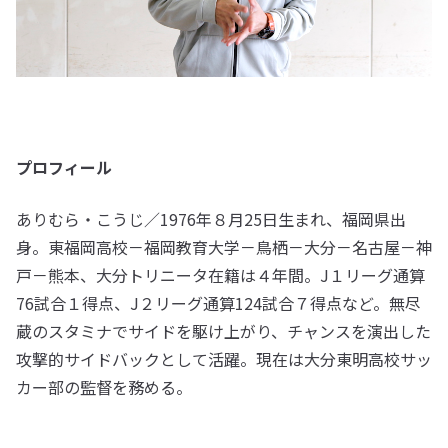
プロフィール
ありむら・こうじ／1976年８月25日生まれ、福岡県出
身。東福岡高校－福岡教育大学－鳥栖－大分－名古屋－神
戸－熊本、大分トリニータ在籍は４年間。J１リーグ通算
76試合１得点、J２リーグ通算124試合７得点など。無尽
蔵のスタミナでサイドを駆け上がり、チャンスを演出した
攻撃的サイドバックとして活躍。現在は大分東明高校サッ
カー部の監督を務める。