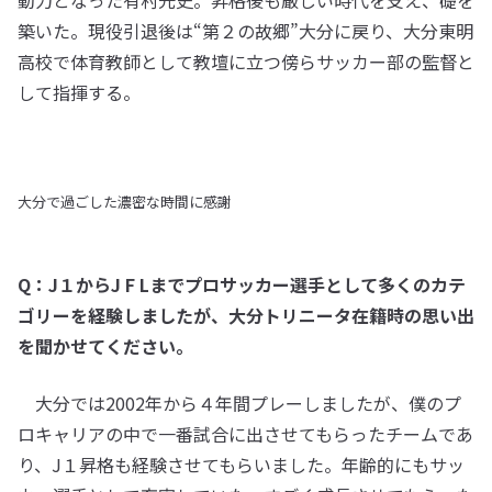
動力となった有村光史。昇格後も厳しい時代を支え、礎を
築いた。現役引退後は“第２の故郷”大分に戻り、大分東明
高校で体育教師として教壇に立つ傍らサッカー部の監督と
して指揮する。
大分で過ごした濃密な時間に感謝
Q：J１からJ F Lまでプロサッカー選手として多くのカテ
ゴリーを経験しましたが、大分トリニータ在籍時の思い出
を聞かせてください。
大分では2002年から４年間プレーしましたが、僕のプ
ロキャリアの中で一番試合に出させてもらったチームであ
り、J１昇格も経験させてもらいました。年齢的にもサッ