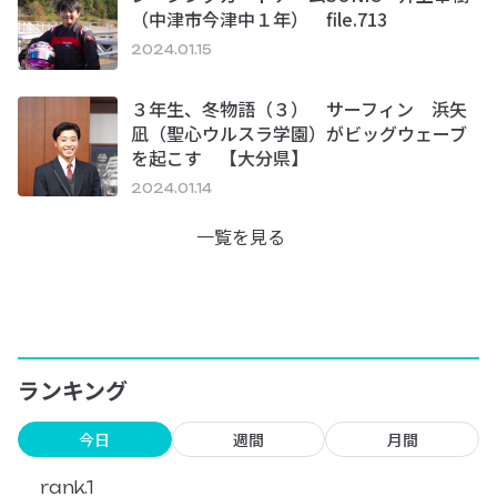
（中津市今津中１年） file.713
2024.01.15
３年生、冬物語（３） サーフィン 浜矢
凪（聖心ウルスラ学園）がビッグウェーブ
を起こす 【大分県】
2024.01.14
一覧を見る
ランキング
今日
週間
月間
rank.1