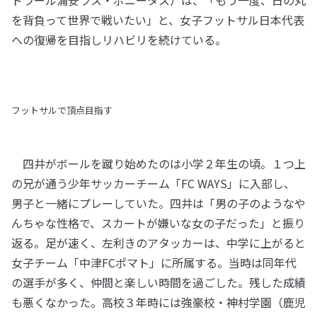
ドラール浦安ラス・ボニータス）は、「もう一度、日の丸
を背負って世界で戦いたい」と、女子フットサル日本代表
への復帰を目指しリハビリを続けている。
フットサルで頂点目指す
四井がボールを蹴り始めたのは小学２年生の頃。１つ上
の兄が通う少年サッカーチーム「FC WAYS」に入部し、
男子と一緒にプレーしていた。四井は「男の子のようなや
んちゃな性格で、スカートが嫌いな女の子だった」と振り
返る。足が速く、左利きのアタッカーは、中学に上がると
女子チーム「中津FCポマト」に所属する。当時は同年代
の選手が多く、仲間と楽しい時間を過ごした。残した成績
も悪くなかった。高校３年時には強豪校・神村学園（鹿児