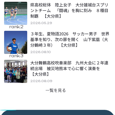
県高校総体 陸上女子 大分雄城台スプリ
ントチーム 「闘魂」を胸に刻み ８種目
制覇 【大分県】
2026.05.29
rank.2
３年生、夏物語2026 サッカー男子 世界
基準を知り、次の扉を開く 山下紫凰（大
分鶴崎３年） 【大分県】
2026.08.10
rank.3
大分舞鶴高校吹奏楽部 九州大会に２年連
続出場 被災地熊本で心に響く演奏を
【大分県】
2026.08.09
一覧を見る