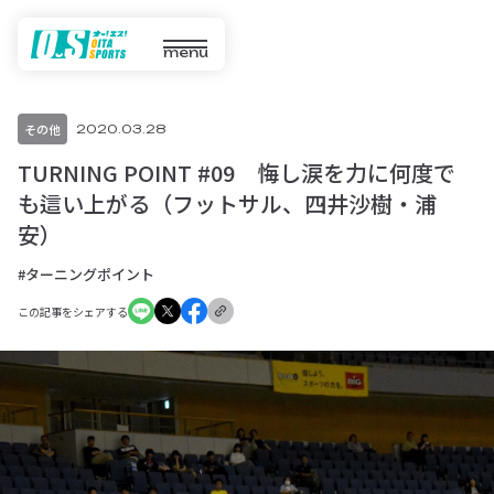
menu
その他
2020.03.28
TURNING POINT #09 悔し涙を力に何度で
も這い上がる（フットサル、四井沙樹・浦
安）
#ターニングポイント
この記事をシェアする