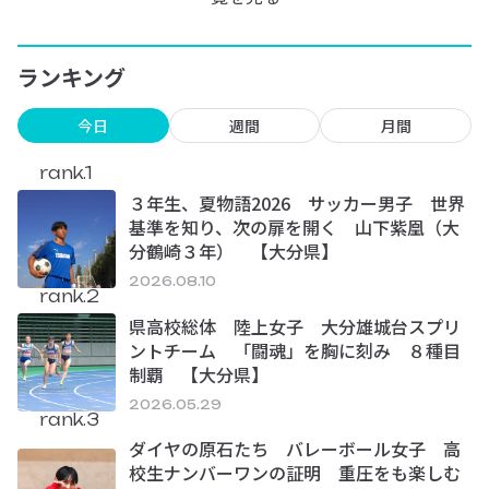
ランキング
今日
週間
月間
rank.1
３年生、夏物語2026 サッカー男子 世界
基準を知り、次の扉を開く 山下紫凰（大
分鶴崎３年） 【大分県】
2026.08.10
rank.2
県高校総体 陸上女子 大分雄城台スプリ
ントチーム 「闘魂」を胸に刻み ８種目
制覇 【大分県】
2026.05.29
rank.3
ダイヤの原石たち バレーボール女子 高
校生ナンバーワンの証明 重圧をも楽しむ