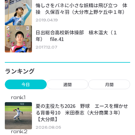
悔しさをバネに小さな妖精は飛び立つ 体
操 久保百々羽（大分市上野ケ丘中１年）
2019.04.19
日出総合高校新体操部 植木温大（１
年） file.41
2017.12.07
ランキング
今日
週間
月間
rank.1
夏の主役たち2026 野球 エースを輝かせ
る背番号10 米田泰志（大分商業３年）
【大分県】
2026.08.05
rank.2