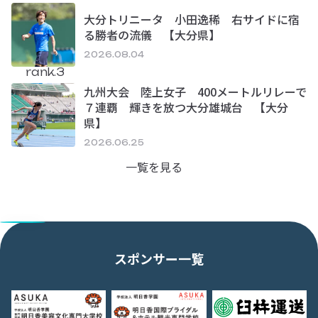
大分トリニータ 小田逸稀 右サイドに宿
る勝者の流儀 【大分県】
2026.08.04
rank.3
九州大会 陸上女子 400メートルリレーで
７連覇 輝きを放つ大分雄城台 【大分
県】
2026.06.25
一覧を見る
スポンサー一覧