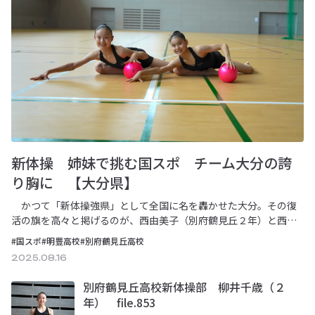
新体操 姉妹で挑む国スポ チーム大分の誇
り胸に 【大分県】
かつて「新体操強県」として全国に名を轟かせた大分。その復
活の旗を高々と掲げるのが、西由美子（別府鶴見丘２年）と西真
美子（明豊中３年）の姉妹である。国スポ九州ブ…
#国スポ
#明豊高校
#別府鶴見丘高校
2025.08.16
別府鶴見丘高校新体操部 柳井千歳（２
年） file.853