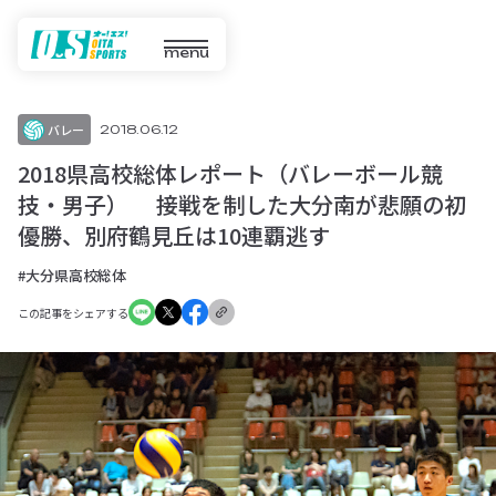
menu
バレー
2018.06.12
2018県高校総体レポート（バレーボール競
技・男子） 接戦を制した大分南が悲願の初
優勝、別府鶴見丘は10連覇逃す
#大分県高校総体
この記事をシェアする