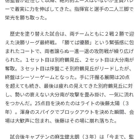
徳監督が赴任して以降、絶対的エースはいないが全員バレ
ーで着実に力を伸ばしてきた。指揮官と選手の二人三脚で
栄光を勝ち取った。
歴史を塗り替えた試合は、両チームともに２戦２勝で迎
えた決勝リーグ最終戦。「勝てば優勝」という緊張感に包
まれたコートで、両者譲らぬ一進一退の攻防戦が繰り広げ
られた。１セット目は別府鶴見丘、２セット目は大分南が
奪取。３セット目は序盤こそ別府鶴見丘がリードしたが、
終盤はシーソーゲームとなった。手に汗握る展開は20点
を超えても続き、最後は疲れの見えてきた別府鶴見丘に対
し、勢いの衰えない大分南が攻撃を畳み掛け、一気に流れ
をつかんだ。25点目を決めたのはライトの後藤太陽（３
年）。渾身のスパイクでブロックアウトを決めた瞬間、会
場は大歓声に包まれ、後藤はその場に崩れ落ちた。
試合後キャプテンの麻生健太朗（３年）は「今まで、監