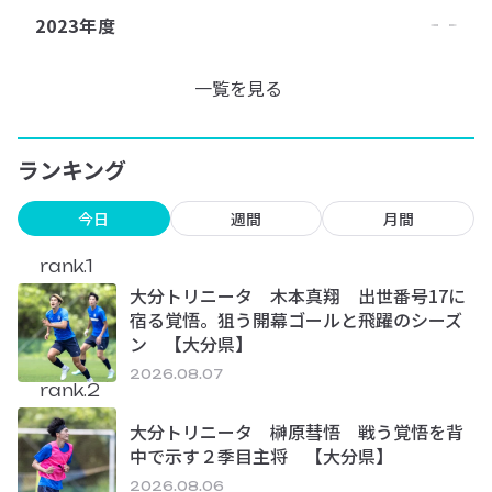
2023年度
一覧を見る
ランキング
今日
週間
月間
rank.1
大分トリニータ 木本真翔 出世番号17に
宿る覚悟。狙う開幕ゴールと飛躍のシーズ
ン 【大分県】
2026.08.07
rank.2
大分トリニータ 榊原彗悟 戦う覚悟を背
中で示す２季目主将 【大分県】
2026.08.06