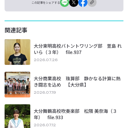
この記事をシェアする
関連記事
大分東明高校バトントワリング部 萱島 れ
いら（３年） file.937
2026.07.26
大分商業高校 珠算部 静かなる計算に熱
き闘志を込め 【大分県】
2026.07.19
大分舞鶴高校吹奏楽部 松隈 美奈海（３
年） file.933
2026.07.12