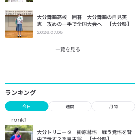
大分舞鶴高校 囲碁 大分舞鶴の自見英
恵 攻めの一手で全国大会へ 【大分県】
2026.07.05
一覧を見る
ランキング
今日
週間
月間
rank.1
大分トリニータ 榊原彗悟 戦う覚悟を背
中で示す２季目主将 【大分県】