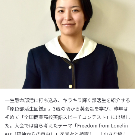
一生懸命部活に打ち込み、キラキラ輝く部活生を紹介する
『原色部活生図鑑』。3歳の頃から英会話を学び、昨年は
初めて「全国商業高校英語スピーチコンテスト」に出場し
た。大会では自ら考えたテーマ「Freedom from Lonelin
ess（孤独からの自由）」を堂々と披露し、「小さな優し