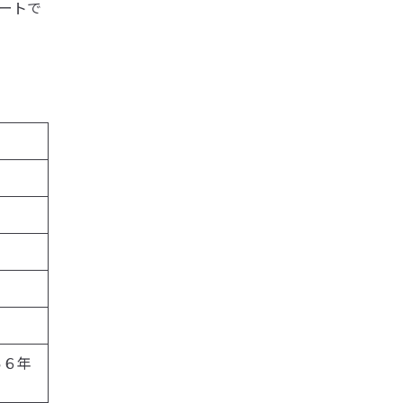
ートで
ら６年