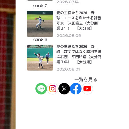
2026.07.14
rank.2
夏の主役たち2026 野
球 エースを輝かせる背番
号10 米田泰志（大分商
業３年） 【大分県】
2026.08.05
rank.3
夏の主役たち2026 野
球 数字ではなく勝利を選
ぶ右腕 平田玲翔（大分商
業３年） 【大分県】
2026.08.01
一覧を見る