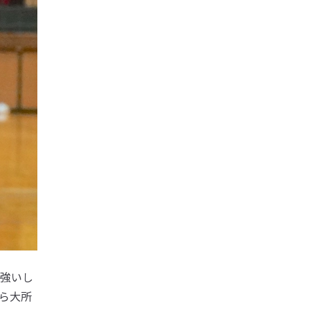
強いし
ら大所