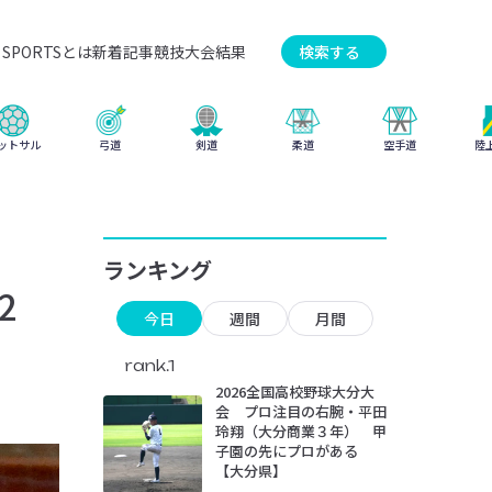
SPORTSとは
新着記事
競技
大会結果
検索する
弓道
柔道
ットサル
剣道
空手道
陸
ランキング
2
今日
週間
月間
rank.1
2026全国高校野球大分大
会 プロ注目の右腕・平田
玲翔（大分商業３年） 甲
子園の先にプロがある
【大分県】