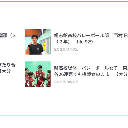
瑠那（３
楊志館高校バレーボール部 西村 
（２年） file.929
2026.07.02
ぴたり合
県高校総体 バレーボール女子 東
【大分
谷26連覇でも挑戦者のまま 【大
2026.06.09