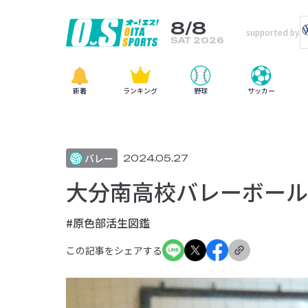
8/8
supported by
SAT 2026
新着
ランキング
野球
サッカー
バレー
2024.05.27
大分南高校バレーボール部
#原色部活生図鑑
この記事をシェアする