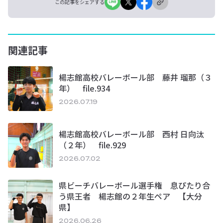
この記事をシェアする
関連記事
楊志館高校バレーボール部 藤井 瑠那（３
年） file.934
2026.07.19
楊志館高校バレーボール部 西村 日向汰
（２年） file.929
2026.07.02
県ビーチバレーボール選手権 息ぴたり合
う県王者 楊志館の２年生ペア 【大分
県】
2026.06.26