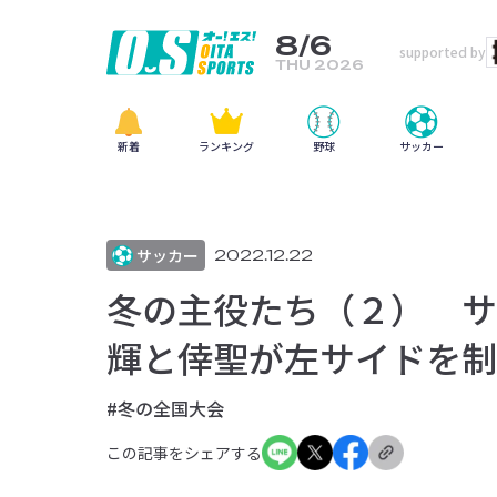
8/6
supported by
THU 2026
新着
ランキング
野球
サッカー
サッカー
2022.12.22
冬の主役たち（２） サ
輝と倖聖が左サイドを制
#冬の全国大会
この記事をシェアする