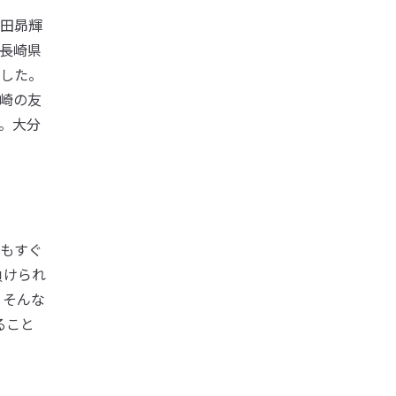
田昴輝
長崎県
した。
崎の友
。大分
もすぐ
負けられ
。そんな
ること