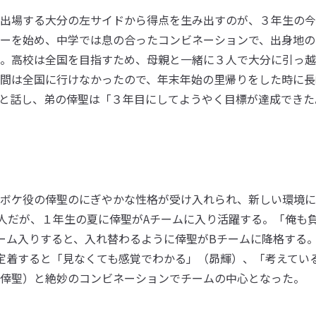
出場する大分の左サイドから得点を生み出すのが、３年生の今
ーを始め、中学では息の合ったコンビネーションで、出身地の
。高校は全国を目指すため、母親と一緒に３人で大分に引っ越
間は全国に行けなかったので、年末年始の里帰りをした時に長
と話し、弟の倖聖は「３年目にしてようやく目標が達成できた
ボケ役の倖聖のにぎやかな性格が受け入れられ、新しい環境に
人だが、１年生の夏に倖聖がAチームに入り活躍する。「俺も
ーム入りすると、入れ替わるように倖聖がBチームに降格する
定着すると「見なくても感覚でわかる」（昴輝）、「考えてい
倖聖）と絶妙のコンビネーションでチームの中心となった。