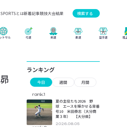
SPORTSとは
新着記事
競技
大会結果
検索する
弓道
柔道
ットサル
剣道
空手道
陸
ランキング
昴
今日
週間
月間
rank.1
夏の主役たち2026 野
球 エースを輝かせる背番
号10 米田泰志（大分商
業３年） 【大分県】
2026.08.05