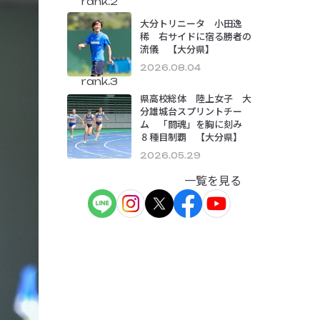
rank.2
大分トリニータ 小田逸
稀 右サイドに宿る勝者の
流儀 【大分県】
2026.08.04
rank.3
県高校総体 陸上女子 大
分雄城台スプリントチー
ム 「闘魂」を胸に刻み
８種目制覇 【大分県】
2026.05.29
一覧を見る