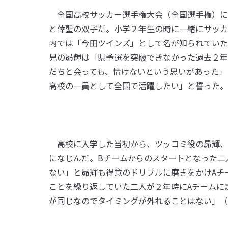
全国高校サッカー選手権大会（全国選手権）に
と倖聖の双子だ。小学２年生の時に一緒にサッカ
内では「今田ツインズ」として名が知られていた
兄の昴輝は「県予選を突破できなかった過去２年
だちと会っても、情けないという思いがあった」
高校の一員として全国で活躍したい」と誓った。
高校に入学した当初から、ツッコミ役の昴輝、
になじんだ。Bチームからのスタートとなった二
ない」と昴輝も得意のドリブルに磨きをかけAチ
ことを繰り返していた二人が２年時にAチームに
が同じなのでタイミングが外れることはない」（