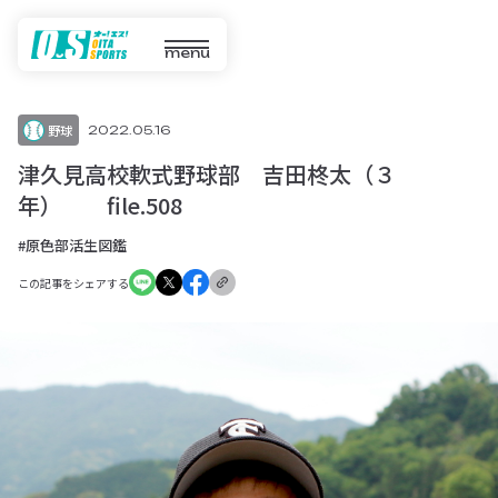
menu
野球
2022.05.16
津久見高校軟式野球部 吉田柊太（３
年） file.508
#原色部活生図鑑
この記事をシェアする