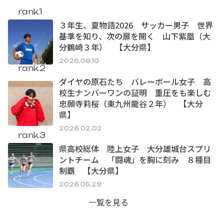
rank.1
３年生、夏物語2026 サッカー男子 世界
基準を知り、次の扉を開く 山下紫凰（大
分鶴崎３年） 【大分県】
2026.08.10
rank.2
ダイヤの原石たち バレーボール女子 高
校生ナンバーワンの証明 重圧をも楽しむ
忠願寺莉桜（東九州龍谷２年） 【大分
県】
2026.02.02
rank.3
県高校総体 陸上女子 大分雄城台スプリ
ントチーム 「闘魂」を胸に刻み ８種目
制覇 【大分県】
2026.05.29
一覧を見る