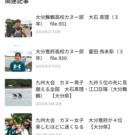
関連記事
大分舞鶴高校カヌー部 大石 真理（３
年） file.931
2026.07.05
大分豊府高校カヌー部 霍田 侑未梨（３
年） file.930
2026.07.02
九州大会 カヌー男子 九州５位の先に見
据える全国 大石真理・江口日陽（大分舞
鶴） 【大分県】
2026.06.29
九州大会 カヌー女子 大分豊府が４位
楽しむほどに速くなる 【大分県】