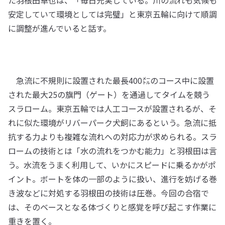
た羽根田卓也は、「毎日充実している。川の流れも気候も
安定していて環境としては完璧」と東京五輪に向けて順調
に調整が進んでいると話す。
急流に不規則に設置された最長400㍍のコース中に設置
された最大25の旗門（ゲート）を通過してタイムを競う
スラローム。東京五輪では人工コースが設置されるが、そ
れに似た環境がリバーパーク犬飼にあるという。急流に抵
抗する力よりも複雑な流れへの対応力が求められる。スラ
ロームの技術とは「水の流れをつかむ能力」と羽根田は言
う。水流をうまく利用して、いかにスピードに乗るかがポ
イント。ボートを体の一部のように扱い、進行を妨げる巻
き波などに対処する羽根田の技術は圧巻。今回の合宿で
は、そのベースとなる体づくりと感覚を呼び起こす作業に
重きを置く。