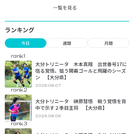
一覧を見る
ランキング
今日
週間
月間
rank.1
大分トリニータ 木本真翔 出世番号17に
宿る覚悟。狙う開幕ゴールと飛躍のシーズ
ン 【大分県】
2026.08.07
rank.2
大分トリニータ 榊原彗悟 戦う覚悟を背
中で示す２季目主将 【大分県】
2026.08.06
rank.3