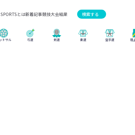
SPORTSとは
新着記事
競技
大会結果
検索する
弓道
柔道
ットサル
剣道
空手道
陸